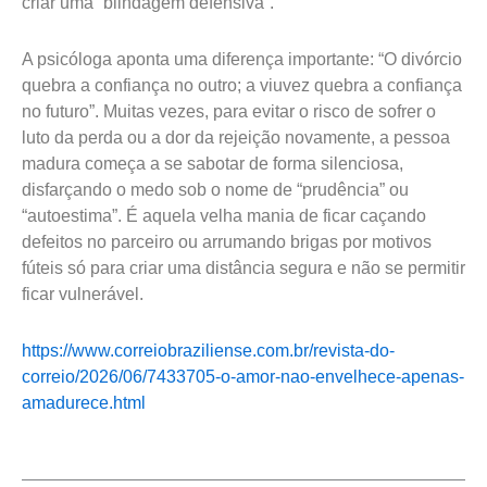
criar uma “blindagem defensiva”.
A psicóloga aponta uma diferença importante: “O divórcio
quebra a confiança no outro; a viuvez quebra a confiança
no futuro”. Muitas vezes, para evitar o risco de sofrer o
luto da perda ou a dor da rejeição novamente, a pessoa
madura começa a se sabotar de forma silenciosa,
disfarçando o medo sob o nome de “prudência” ou
“autoestima”. É aquela velha mania de ficar caçando
defeitos no parceiro ou arrumando brigas por motivos
fúteis só para criar uma distância segura e não se permitir
ficar vulnerável.
https://www.correiobraziliense.com.br/revista-do-
correio/2026/06/7433705-o-amor-nao-envelhece-apenas-
amadurece.html
Prev
Next