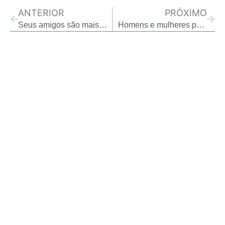
ANTERIOR
PRÓXIMO
Seus amigos são mais cínicos do que você? (Evolution and Human Behavior)
Homens e mulheres podem lembrar do medo de maneiras diferentes…