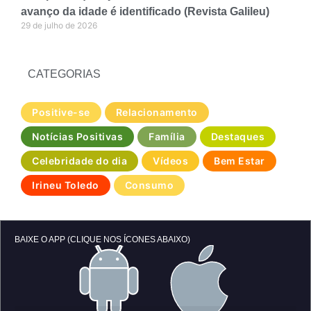
avanço da idade é identificado (Revista Galileu)
29 de julho de 2026
CATEGORIAS
Positive-se
Relacionamento
Notícias Positivas
Família
Destaques
Celebridade do dia
Vídeos
Bem Estar
Irineu Toledo
Consumo
BAIXE O APP (CLIQUE NOS ÍCONES ABAIXO)