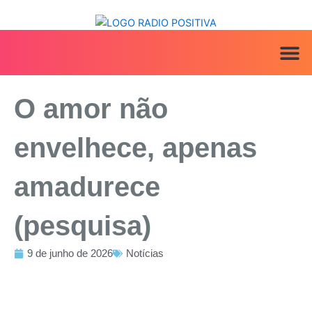
Ir
para
o
conteúdo
ANUNCIE AQ
IRINEU NA MÍ
O amor não
envelhece, apenas
amadurece
(pesquisa)
9 de junho de 2026
Notícias