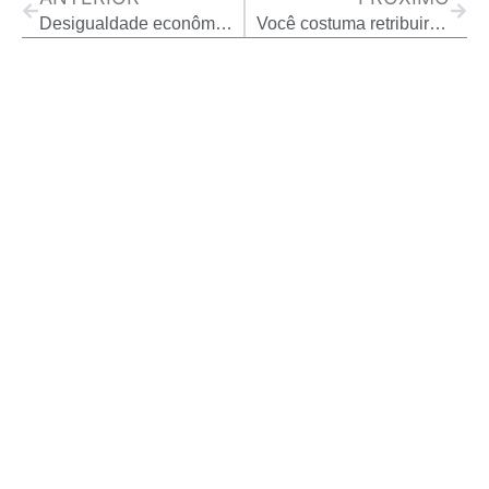
Desigualdade econômica mata muito mais que todos os tipos de câncer juntos
Você costuma retribuir um favor? Ecpnomia comportamental ( Publicação: Open Mind)