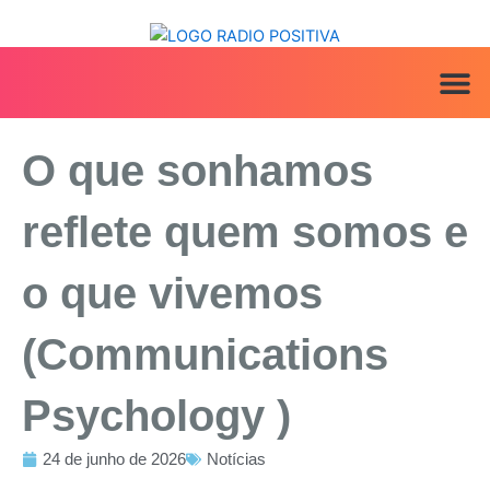
Ir
para
o
conteúdo
ANUNCIE AQ
IRINEU NA MÍ
O que sonhamos
reflete quem somos e
o que vivemos
(Communications
Psychology )
24 de junho de 2026
Notícias