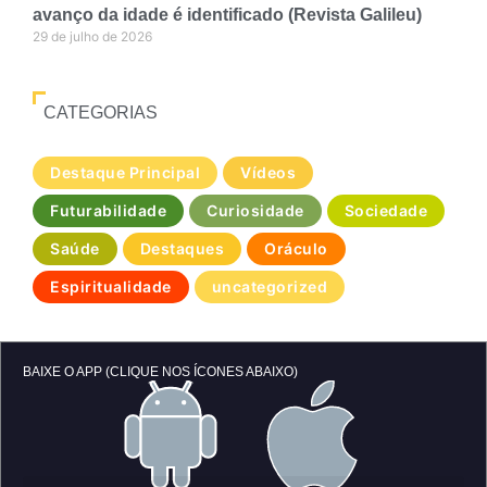
avanço da idade é identificado (Revista Galileu)
29 de julho de 2026
CATEGORIAS
Destaque Principal
Vídeos
Futurabilidade
Curiosidade
Sociedade
Saúde
Destaques
Oráculo
Espiritualidade
uncategorized
BAIXE O APP (CLIQUE NOS ÍCONES ABAIXO)