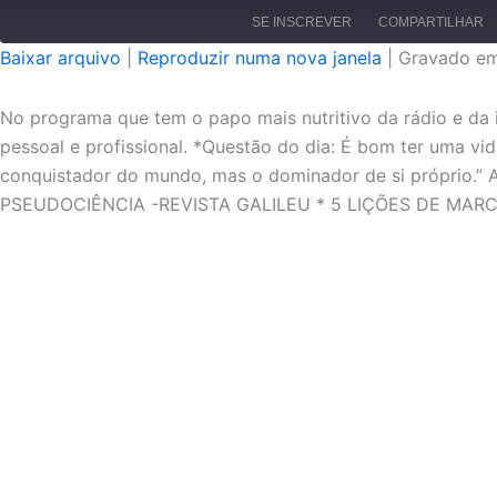
SE INSCREVER
COMPARTILHAR
Baixar arquivo
|
Reproduzir numa nova janela
|
Gravado em
COMPARTILHAR
FEED RSS
No programa que tem o papo mais nutritivo da rádio e da 
LINK
pessoal e profissional. *Questão do dia: É bom ter uma vi
conquistador do mundo, mas o dominador de si próprio.
INCORPORAR
PSEUDOCIÊNCIA -REVISTA GALILEU * 5 LIÇÕES DE MAR