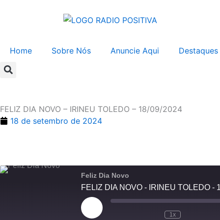
Ir
para
o
conteúdo
Home
Sobre Nós
Anuncie Aqui
Destaques
FELIZ DIA NOVO – IRINEU TOLEDO – 18/09/2024
18 de setembro de 2024
Feliz Dia Novo
FELIZ DIA NOVO - IRINEU TOLEDO - 1
Reproduzir
episódio
1x