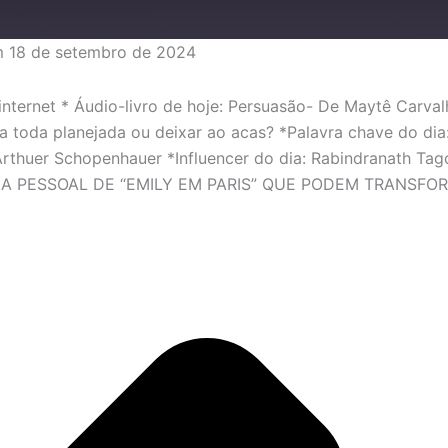
 18 de setembro de 2024
internet * Áudio-livro de hoje: Persuasão- De Maytê Carva
da toda planejada ou deixar ao acas? *Palavra chave do dia
” Arthuer Schopenhauer *Influencer do dia: Rabindranat
CA PESSOAL DE “EMILY EM PARIS” QUE PODEM TRANSFO