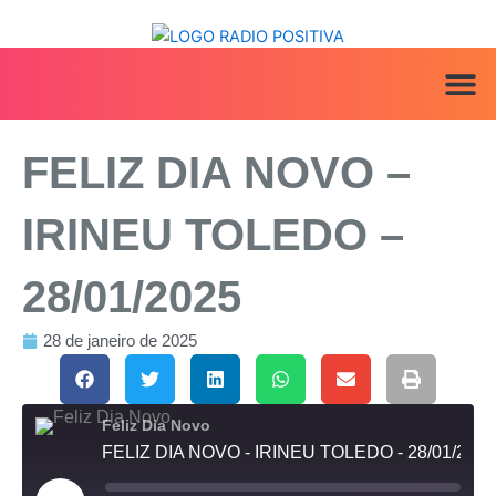
Ir
para
o
conteúdo
ANUNCIE AQ
IRINEU NA MÍ
FELIZ DIA NOVO –
IRINEU TOLEDO –
28/01/2025
28 de janeiro de 2025
Feliz Dia Novo
FELIZ DIA NOVO - IRINEU TOLEDO - 28/01/2025
Reproduzir