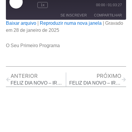
episódio
1x
00:00
/
01:03:27
SE INSCREVER
COMPARTILHAR
Baixar arquivo
|
Reproduzir numa nova janela
|
Gravado
em 28 de janeiro de 2025
COMPARTILHAR
FEED RSS
LINK
O Seu Primeiro Programa
INCORPORAR
Prev
Next
ANTERIOR
PRÓXIMO
FELIZ DIA NOVO – IRIENU TOLEDO – 17/01/2025
FELIZ DIA NOVO – IRINEU TOLEDO – 29/01/2025