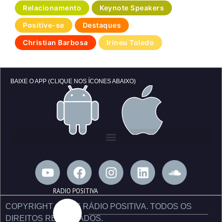
Relacionamento
Keynote Speakers
Positive-se
Destaques
Christian Barbosa
Irineu Toledo
BAIXE O APP (CLIQUE NOS ÍCONES ABAIXO)
Y
F
I
L
S
o
a
n
i
o
u
c
s
n
u
RÁDIO POSITIVA
t
e
t
k
n
COPYRIGHT © 2026 RÁDIO POSITIVA. TODOS OS
u
b
a
e
d
DIREITOS RESERVADOS.