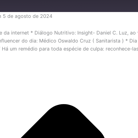
 5 de agosto de 2024
da internet * Diálogo Nutritivo: Insight- Daniel C. Luz, ao
luencer do dia: Médico Oswaldo Cruz ( Sanitarista ) * Dia
to: “ Há um remédio para toda espécie de culpa: recon