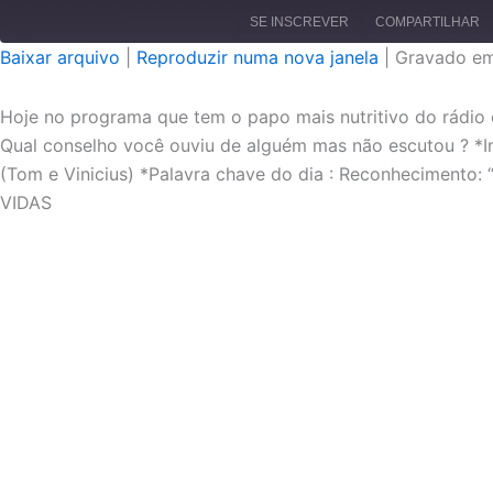
SE INSCREVER
COMPARTILHAR
Baixar arquivo
|
Reproduzir numa nova janela
|
Gravado em
COMPARTILHAR
FEED RSS
Hoje no programa que tem o papo mais nutritivo do rádio e 
LINK
Qual conselho você ouviu de alguém mas não escutou ? *Inf
(Tom e Vinicius) *Palavra chave do dia : Reconhecimen
INCORPORAR
VIDAS