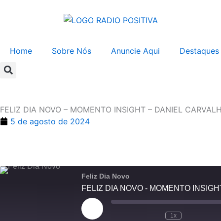
Ir
para
o
conteúdo
Home
Sobre Nós
Anuncie Aqui
Destaques
FELIZ DIA NOVO – MOMENTO INSIGHT – DANIEL CARVALH
5 de agosto de 2024
Feliz Dia Novo
FELIZ DIA NOVO - MOMENTO INSIGHT
Reproduzir
episódio
1x