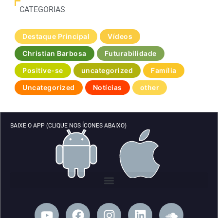
CATEGORIAS
Destaque Principal
Vídeos
Christian Barbosa
Futurabilidade
Positive-se
uncategorized
Família
Uncategorized
Notícias
other
BAIXE O APP (CLIQUE NOS ÍCONES ABAIXO)
Y
F
I
L
S