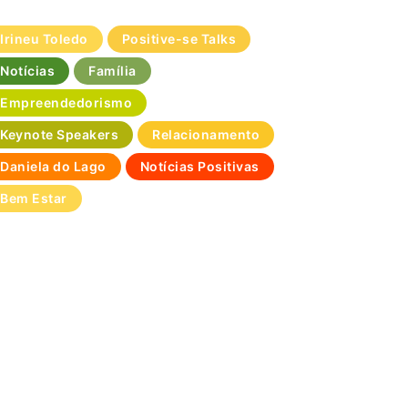
Irineu Toledo
Positive-se Talks
Notícias
Família
Empreendedorismo
Keynote Speakers
Relacionamento
Daniela do Lago
Notícias Positivas
Bem Estar