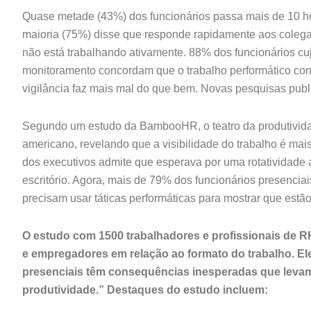
Quase metade (43%) dos funcionários passa mais de 10 ho
maioria (75%) disse que responde rapidamente aos coleg
não está trabalhando ativamente. 88% dos funcionários c
monitoramento concordam que o trabalho performático cont
vigilância faz mais mal do que bem. Novas pesquisas pub
Segundo um estudo da BambooHR, o teatro da produtividad
americano, revelando que a visibilidade do trabalho é mai
dos executivos admite que esperava por uma rotatividade a
escritório. Agora, mais de 79% dos funcionários presenci
precisam usar táticas performáticas para mostrar que estã
O estudo com 1500 trabalhadores e profissionais de 
e empregadores em relação ao formato do trabalho. Ele
presenciais têm consequências inesperadas que levam 
produtividade.” Destaques do estudo incluem: