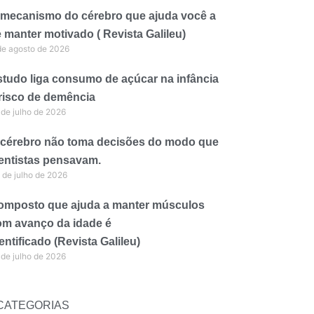
 mecanismo do cérebro que ajuda você a
 manter motivado ( Revista Galileu)
de agosto de 2026
tudo liga consumo de açúcar na infância
 risco de demência
 de julho de 2026
 cérebro não toma decisões do modo que
entistas pensavam.
 de julho de 2026
omposto que ajuda a manter músculos
om avanço da idade é
entificado (Revista Galileu)
 de julho de 2026
CATEGORIAS