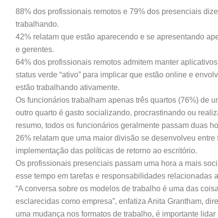
88% dos profissionais remotos e 79% dos presenciais dize
trabalhando.
42% relatam que estão aparecendo e se apresentando apen
e gerentes.
64% dos profissionais remotos admitem manter aplicativo
status verde “ativo” para implicar que estão online e env
estão trabalhando ativamente.
Os funcionários trabalham apenas três quartos (76%) de u
outro quarto é gasto socializando, procrastinando ou reali
resumo, todos os funcionários geralmente passam duas hor
26% relatam que uma maior divisão se desenvolveu entre 
implementação das políticas de retorno ao escritório.
Os profissionais presenciais passam uma hora a mais soc
esse tempo em tarefas e responsabilidades relacionadas a
“A conversa sobre os modelos de trabalho é uma das cois
esclarecidas como empresa”, enfatiza Anita Grantham, dir
uma mudança nos formatos de trabalho, é importante lida