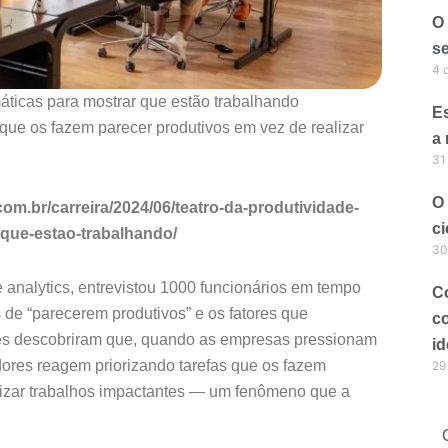
O
se
4 
máticas para mostrar que estão trabalhando
Es
 que os fazem parecer produtivos em vez de realizar
a
31
O
.com.br/carreira/2024/06/teatro-da-produtividade-
ci
-que-estao-trabalhando/
30
 analytics, entrevistou 1000 funcionários em tempo
C
de “parecerem produtivos” e os fatores que
c
Eles descobriram que, quando as empresas pressionam
id
adores reagem priorizando tarefas que os fazem
29
alizar trabalhos impactantes — um fenômeno que a