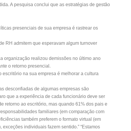
ida. A pesquisa conclui que as estratégias de gestão
íticas presenciais de sua empresa é rastrear os
s de RH admitem que esperavam algum turnover
ua organização realizou demissões no último ano
te o retorno presencial.
o escritório na sua empresa é melhorar a cultura
uras desconfiadas de algumas empresas são
laro que a experiência de cada funcionário deve ser
 de retorno ao escritório, mas quando 61% dos pais e
s responsabilidades familiares (em comparação com
iciências também preferem o formato virtual (em
 exceções individuais fazem sentido.” “Estamos