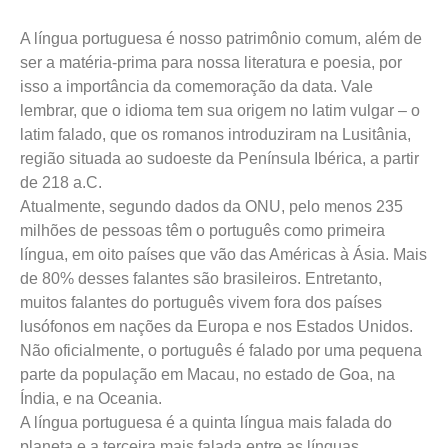
A língua portuguesa é nosso patrimônio comum, além de
ser a matéria-prima para nossa literatura e poesia, por
isso a importância da comemoração da data. Vale
lembrar, que o idioma tem sua origem no latim vulgar – o
latim falado, que os romanos introduziram na Lusitânia,
região situada ao sudoeste da Península Ibérica, a partir
de 218 a.C.
Atualmente, segundo dados da ONU, pelo menos 235
milhões de pessoas têm o português como primeira
língua, em oito países que vão das Américas à Ásia. Mais
de 80% desses falantes são brasileiros. Entretanto,
muitos falantes do português vivem fora dos países
lusófonos em nações da Europa e nos Estados Unidos.
Não oficialmente, o português é falado por uma pequena
parte da população em Macau, no estado de Goa, na
Índia, e na Oceania.
A língua portuguesa é a quinta língua mais falada do
planeta e a terceira mais falada entre as línguas