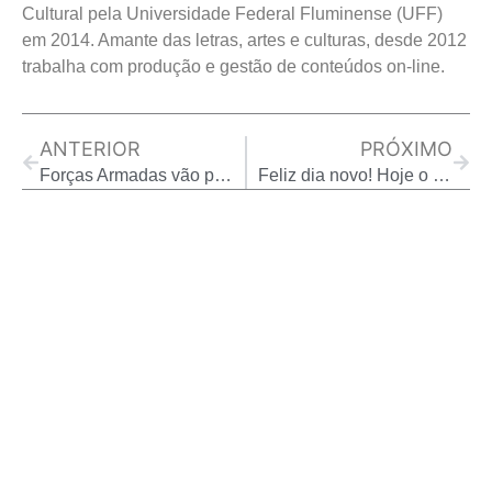
Cultural pela Universidade Federal Fluminense (UFF)
em 2014. Amante das letras, artes e culturas, desde 2012
trabalha com produção e gestão de conteúdos on-line.
Prev
Next
ANTERIOR
PRÓXIMO
Forças Armadas vão permitir alistamento militar de mulheres pela 1ª vez na história
Feliz dia novo! Hoje o dia é 10…