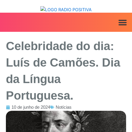
Ir
para
o
conteúdo
ANUNCIE AQ
IRINEU NA MÍ
Celebridade do dia:
Luís de Camões. Dia
da Língua
Portuguesa.
10 de junho de 2024
Notícias