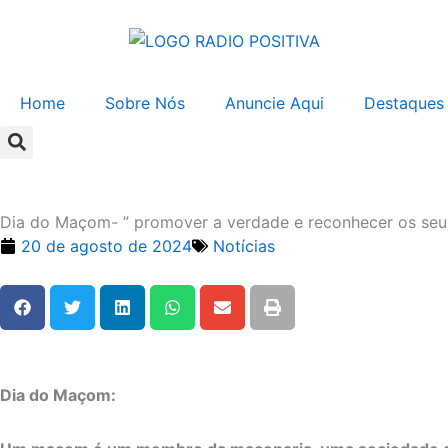
Ir
para
o
conteúdo
Home
Sobre Nós
Anuncie Aqui
Destaques
Dia do Maçom- ” promover a verdade e reconhecer os se
20 de agosto de 2024
Notícias
Dia do Maçom: