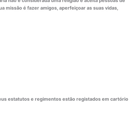
a não é considerada uma religião e aceita pessoas de
a missão é fazer amigos, aperfeiçoar as suas vidas,
eus estatutos e regimentos estão registados em cartório