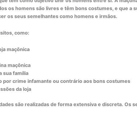
tem como objetivo unir os homens entre si. A maçonari
os os homens são livres e têm bons costumes, e que a su
ecer os seus semelhantes como homens e irmãos.
isitos, como:
oja maçônica
rina maçônica
a sua família
do por crime infamante ou contrário aos bons costumes
ssões da loja
dades são realizadas de forma extensiva e discreta. Os s