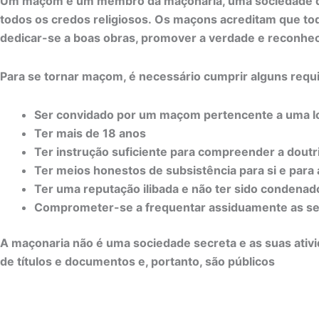
Um maçom é um membro da maçonaria, uma sociedade que 
todos os credos religiosos. Os maçons acreditam que tod
dedicar-se a boas obras, promover a verdade e reconh
Para se tornar maçom, é necessário cumprir alguns requ
Ser convidado por um maçom pertencente a uma l
Ter mais de 18 anos
Ter instrução suficiente para compreender a dout
Ter meios honestos de subsistência para si e para 
Ter uma reputação ilibada e não ter sido condena
Comprometer-se a frequentar assiduamente as se
A maçonaria não é uma sociedade secreta e as suas ativi
de títulos e documentos e, portanto, são públicos