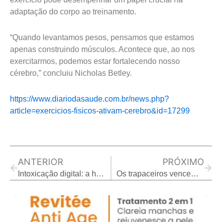
adaptação do corpo ao treinamento.
“Quando levantamos pesos, pensamos que estamos
apenas construindo músculos. Acontece que, ao nos
exercitarmos, podemos estar fortalecendo nosso
cérebro,” concluiu Nicholas Betley.
https://www.diariodasaude.com.br/news.php?
article=exercicios-fisicos-ativam-cerebro&id=17299
Prev
Next
ANTERIOR
PRÓXIMO
Intoxicação digital: a humanidade na era dos mendigos emocionais -*Augusto Cury
Os trapaceiros vencem sempre? Não, a cooperação emerge naturalmente. (estudo)