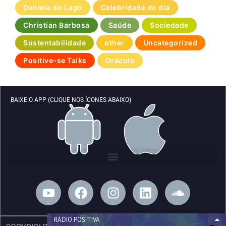
Daniela do Lago
Celebridade do dia
Christian Barbosa
Saúde
Sociedade
Sustentabilidade
other
Uncategorized
Positive-se Talks
Oráculo
BAIXE O APP (CLIQUE NOS ÍCONES ABAIXO)
Y
F
I
L
S
o
a
n
i
o
u
c
s
n
u
RÁDIO POSITIVA
t
e
t
k
n