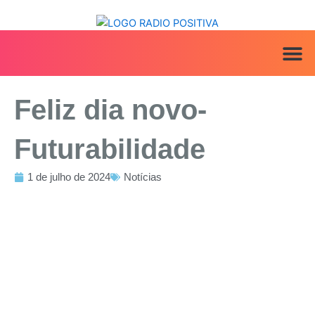
Ir
para
o
conteúdo
ANUNCIE AQ
IRINEU NA MÍ
Feliz dia novo-
Futurabilidade
1 de julho de 2024
Notícias