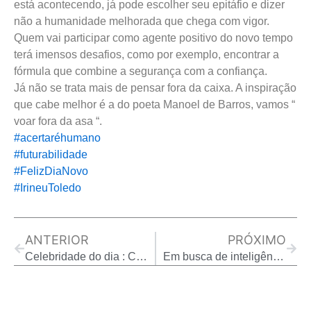
está acontecendo, já pode escolher seu epitáfio e dizer
não a humanidade melhorada que chega com vigor.
Quem vai participar como agente positivo do novo tempo
terá imensos desafios, como por exemplo, encontrar a
fórmula que combine a segurança com a confiança.
Já não se trata mais de pensar fora da caixa. A inspiração
que cabe melhor é a do poeta Manoel de Barros, vamos “
voar fora da asa “.
#acertaréhumano
#futurabilidade
#FelizDiaNovo
#IrineuToledo
Prev
Next
ANTERIOR
PRÓXIMO
Celebridade do dia : Charles Duhigg. O poder do hábito.
Em busca de inteligência e repertório, empresas contratam “sessentões” para agregar valor.