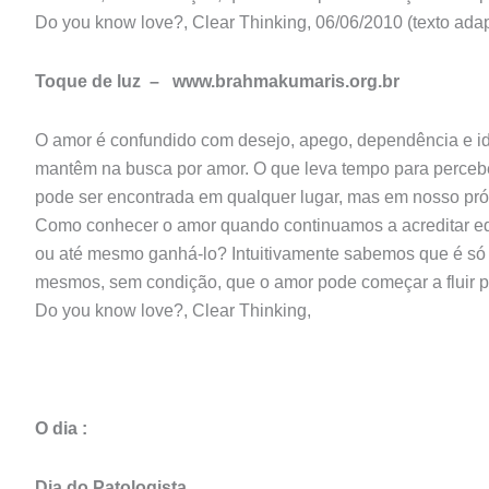
Do you know love?, Clear Thinking, 06/06/2010 (texto ada
Toque de luz –
www.brahmakumaris.org.br
O amor é confundido com desejo, apego, dependência e id
mantêm na busca por amor. O que leva tempo para percebe
pode ser encontrada em qualquer lugar, mas em nosso próp
Como conhecer o amor quando continuamos a acreditar eq
ou até mesmo ganhá-lo? Intuitivamente sabemos que é só 
mesmos, sem condição, que o amor pode começar a fluir pa
Do you know love?, Clear Thinking,
O dia :
Dia do Patologista.