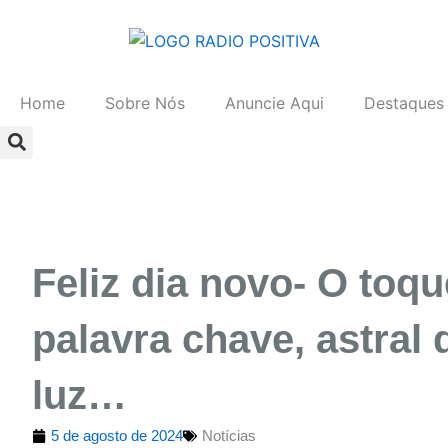
Ir
para
o
conteúdo
Home
Sobre Nós
Anuncie Aqui
Destaques
Feliz dia novo- O toq
palavra chave, astral 
luz…
5 de agosto de 2024
Notícias