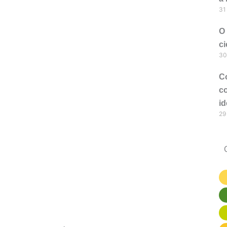
31
O
ci
30
C
c
id
29