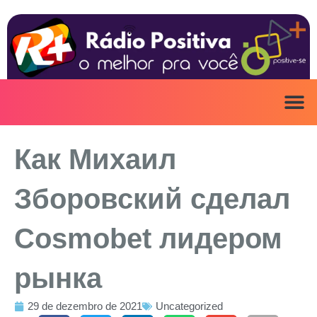
Ir
para
o
conteúdo
ANUNCIE AQ
IRINEU NA MÍ
Как Михаил
Зборовский сделал
Cosmobet лидером
рынка
29 de dezembro de 2021
Uncategorized