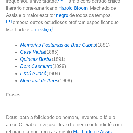
frequentou universidade.
Para o considerado crítico
literário norte-americano
Harold Bloom
, Machado de
Assis é o maior escritor
negro
de todos os tempos,
[11]
embora outros estudiosos prefiram especificar que
[
Machado era
mestiço
,
Memórias Póstumas de Brás Cubas
(1881)
Casa Velha
(1885)
Quincas Borba
(1891)
Dom Casmurro
(1899)
Esaú e Jacó
(1904)
Memorial de Aires
(1908)
Frases:
Deus, para a felicidade do homem, inventou a fé e o
amor. O Diabo, invejoso, fez o homem confundir fé com
religião e amor com casamento.
Machado de Assis