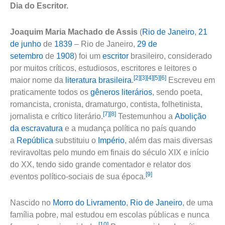
Dia do Escritor.
Joaquim Maria Machado de Assis
(
Rio de Janeiro
,
21
de junho
de
1839
– Rio de Janeiro,
29 de
setembro
de
1908
) foi um
escritor
brasileiro, considerado
por muitos críticos, estudiosos, escritores e leitores o
[2]
[3]
[4]
[5]
[6]
maior nome da
literatura brasileira
.
Escreveu em
praticamente todos os
gêneros literários
, sendo poeta,
romancista, cronista, dramaturgo, contista, folhetinista,
[7]
[8]
jornalista e crítico literário.
Testemunhou a
Abolição
da escravatura
e a mudança política no país quando
a
República
substituiu o
Império
, além das mais diversas
reviravoltas pelo mundo em finais do século XIX e início
do XX, tendo sido grande comentador e relator dos
[9]
eventos político-sociais de sua época.
Nascido no
Morro do Livramento
,
Rio de Janeiro
, de uma
família pobre, mal estudou em escolas públicas e nunca
[10]