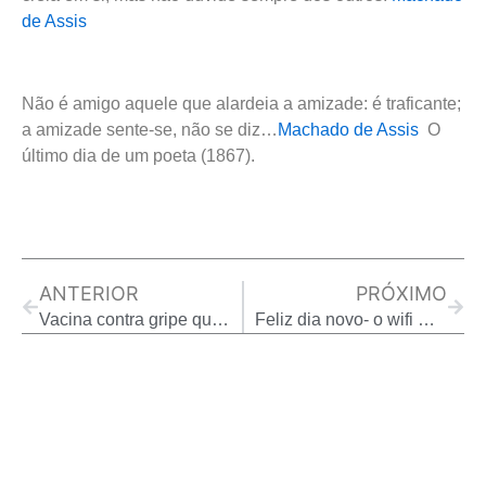
de Assis
Não é amigo aquele que alardeia a amizade: é traficante;
a amizade sente-se, não se diz…
Machado de Assis
O
último dia de um poeta (1867).
Prev
Next
ANTERIOR
PRÓXIMO
Vacina contra gripe que imuniza a vida toda… ( Revista Galileu )
Feliz dia novo- o wifi mais eficiente que existe. Astral do dia, palavra chave: conflito