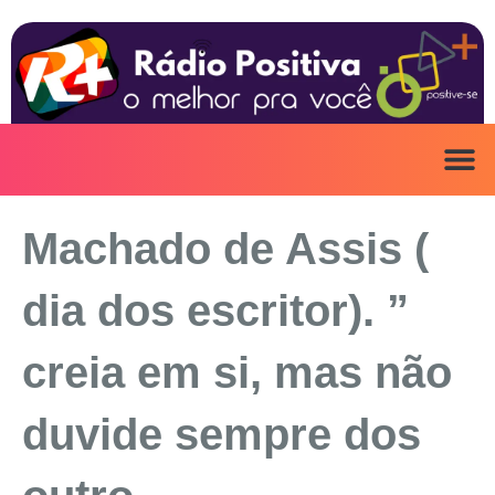
Ir
para
o
conteúdo
ANUNCIE AQ
IRINEU NA MÍ
Machado de Assis (
dia dos escritor). ”
creia em si, mas não
duvide sempre dos