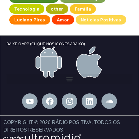
Tecnologia
other
Família
Luciano Pires
Amor
Notícias Positivas
BAIXE O APP (CLIQUE NOS ÍCONES ABAIXO)
Y
F
I
L
S
o
a
n
i
o
u
c
s
n
u
t
e
t
k
n
COPYRIGHT © 2026 RÁDIO POSITIVA. TODOS OS
u
b
a
e
d
DIREITOS RESERVADOS.
b
o
g
d
c