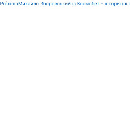
Próximo
Михайло Зборовський із Космобет – історія інн