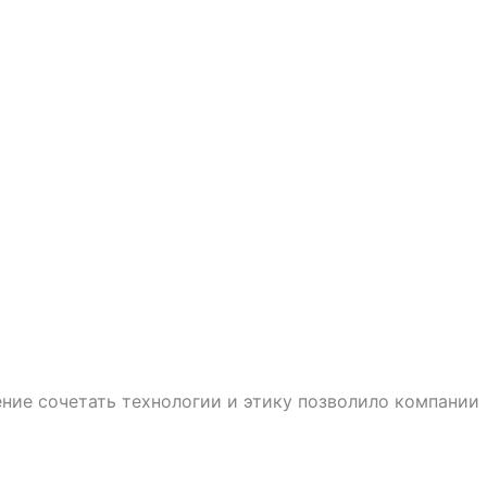
ние сочетать технологии и этику позволило компании