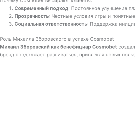
Почему Cosmobet выбирают клиенты:
Современный подход
: Постоянное улучшение п
Прозрачность
: Честные условия игры и понятны
Социальная ответственность
: Поддержка инициа
Роль Михаила Зборовского в успехе Cosmobet
Михаил Зборовский как бенефициар Cosmobet
создал
бренд продолжает развиваться, привлекая новых польз