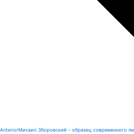
Anterior
Михаил Зборовский – образец современного ли