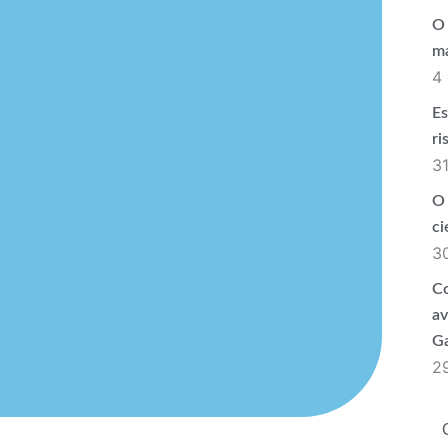
O 
ma
4
Es
ri
31
O 
ci
3
Co
av
Ga
2