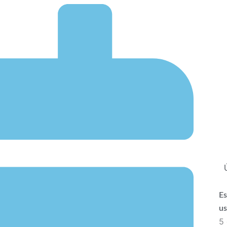
Es
us
5