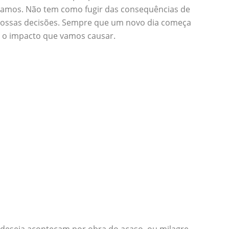
samos. Não tem como fugir das consequências de
 nossas decisões. Sempre que um novo dia começa
r o impacto que vamos causar.
 deseja aconteçam por obra do acaso, ou milagre.