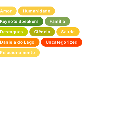
Amor
Humanidade
Keynote Speakers
Família
Destaques
Ciência
Saúde
Daniela do Lago
Uncategorized
Relacionamento