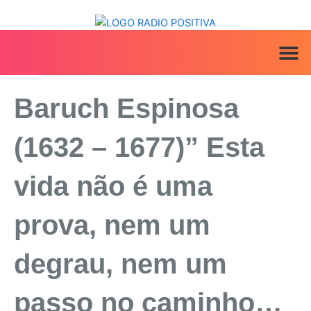
Ir
para
o
conteúdo
ANUNCIE AQ
IRINEU NA MÍ
Baruch Espinosa
(1632 – 1677)” Esta
vida não é uma
prova, nem um
degrau, nem um
passo no caminho…