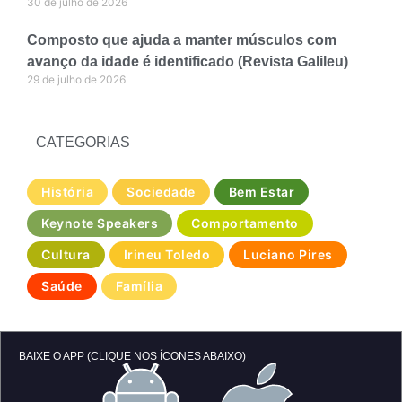
30 de julho de 2026
Composto que ajuda a manter músculos com
avanço da idade é identificado (Revista Galileu)
29 de julho de 2026
CATEGORIAS
História
Sociedade
Bem Estar
Keynote Speakers
Comportamento
Cultura
Irineu Toledo
Luciano Pires
Saúde
Família
BAIXE O APP (CLIQUE NOS ÍCONES ABAIXO)