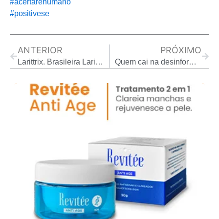
#acertaréhumano
#positivese
Prev
Next
ANTERIOR
PRÓXIMO
Larittrix. Brasileira Larissa, 19 anos, entra para lista da Forbes Under 30
Quem cai na desinformação e por quê. ( todos caem )