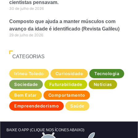
cientistas pensavam.
30 de julho de 2026
Composto que ajuda a manter músculos com
avanço da idade é identificado (Revista Galileu)
29 de julho de 2026
CATEGORIAS
Irineu Toledo
Curiosidade
Tecnologia
Sociedade
Futurabilidade
Notícias
Bem Estar
Comportamento
Empreendedorismo
Saúde
BAIXE O APP (CLIQUE NOS ÍCONES ABAIXO)