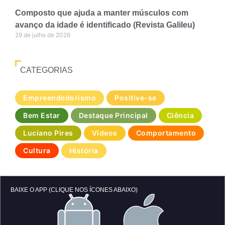
Composto que ajuda a manter músculos com
avanço da idade é identificado (Revista Galileu)
29 de julho de 2026
CATEGORIAS
Empreendedorismo
Positive-se
Bem Estar
Destaque Principal
Ciência
Luciano Pires
Vídeos
Comportamento
Cultura
História
BAIXE O APP (CLIQUE NOS ÍCONES ABAIXO)